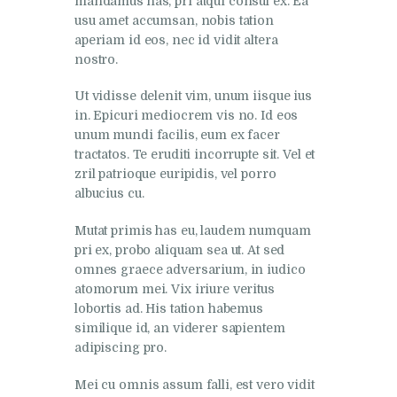
mandamus has, pri atqui consul ex. Ea
usu amet accumsan, nobis tation
aperiam id eos, nec id vidit altera
nostro.
Ut vidisse delenit vim, unum iisque ius
in. Epicuri mediocrem vis no. Id eos
unum mundi facilis, eum ex facer
tractatos. Te eruditi incorrupte sit. Vel et
zril patrioque euripidis, vel porro
albucius cu.
Mutat primis has eu, laudem numquam
pri ex, probo aliquam sea ut. At sed
omnes graece adversarium, in iudico
atomorum mei. Vix iriure veritus
lobortis ad. His tation habemus
similique id, an viderer sapientem
adipiscing pro.
Mei cu omnis assum falli, est vero vidit